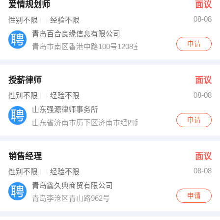
爱情规划师
面议
08-08
性别不限
经验不限
青岛百合良缘信息有限公司
申请
青岛市南区香港中路100号1208室
授薪律师
面议
08-08
性别不限
经验不限
山东强源律师事务所
申请
山东省济南市历下区济南市经四路万达商业写字楼C座60
销售经理
面议
08-08
性别不限
经验不限
青岛鑫久典商贸有限公司
申请
青岛李沧区青山路962号