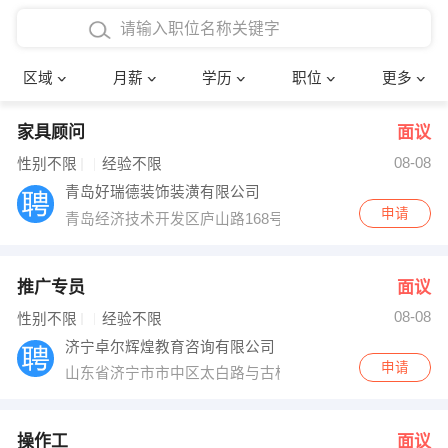
4000-5000元
本科
行政后勤
建筑装潢
确定
区域
月薪
学历
职位
更多
5000-8000元
硕士
销售岗位
教师
家具顾问
面议
8000-12000元
博士
文员
护士
08-08
性别不限
经验不限
12000-20000元
财务会计
传单派发
青岛好瑞德装饰装潢有限公司
申请
青岛经济技术开发区庐山路168号
其他
超市零售
促销导购
网络IT
保健按摩
推广专员
面议
08-08
性别不限
经验不限
快递员
前台接待
济宁卓尔辉煌教育咨询有限公司
申请
山东省济宁市市中区太白路与古槐路交叉口西北角经典百
收银员
技术员/工程师
水电/机修
部门经理
操作工
面议