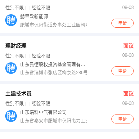
08-08
出纳
保险
性别不限
经验不限
赫里欧新能源
编辑
法律
申请
肥城市仪阳街道办事处工业园朝阳路南
保洁
贸易采购
理财经理
面议
跟单
理财顾问
08-08
性别不限
经验不限
山东民德股权投资基金管理有限公司
其他职位
申请
山东省淄博市张店区柳泉路280号鲁中晨报14楼
土建技术员
面议
08-08
性别不限
经验不限
山东瑞科电气有限公司
申请
山东省泰安市肥城市仪阳电力工业园