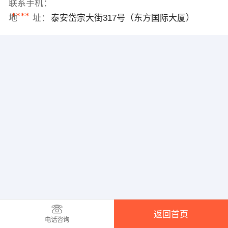
联系手机：
****
地 址：
泰安岱宗大街317号（东方国际大厦）
返回首页
电话咨询